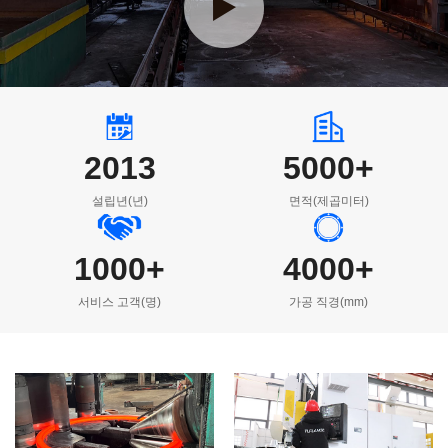
2013
5000
+
설립년(년)
면적(제곱미터)
1000
+
4000
+
서비스 고객(명)
가공 직경(mm)